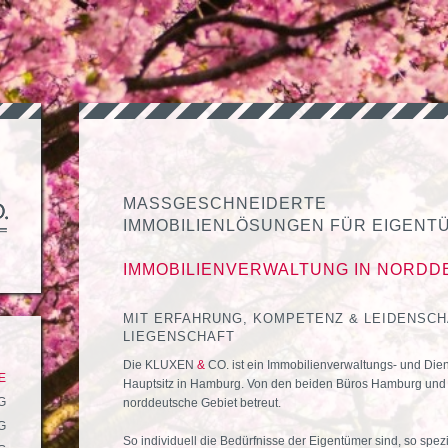
MASSGESCHNEIDERTE
IMMOBILIENLÖSUNGEN FÜR EIGENT
IMMOBILIENVERWALTUNG IN NORD
MIT ERFAHRUNG, KOMPETENZ & LEIDENSCH
LIEGENSCHAFT
Die KLUXEN
&
CO. ist ein Immobilienverwaltungs- und Die
E
Hauptsitz in Hamburg. Von den beiden Büros Hamburg und 
G
norddeutsche Gebiet betreut.
G
So individuell die Bedürfnisse der Eigentümer sind, so spez