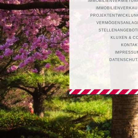
IMMOBILIENVERMIETUN
IMMOBILIENVERKAU
PROJEKTENTWICKLUN
VERMÖGENSANLAG
STELLENANGEBOT
KLUXEN & CO
KONTAK
IMPRESSU
DATENSCHUT