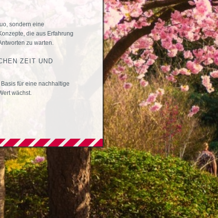
 quo, sondern eine
Konzepte, die aus Erfahrung
 Antworten zu warten.
HEN ZEIT UND
Basis für eine nachhaltige
Wert wächst.