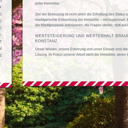
G
jeder Immobilie.
F
G
Ziel der Betreuung ist nicht allein die Erhaltung des Status
marktgerechte Entwicklung der Immobilie – mit Augenmaß. 
E
die Marktprozesse antizipieren, die Fragen stellen, statt auf
E
.
WERTSTEIGERUNG UND WERTERHALT BRAUC
KONSTANZ
T
M
Unser Wissen, unsere Erfahrung und unser Einsatz sind die 
Lösung. Im Fokus unserer Arbeit steht die Immobilie, deren 
Z